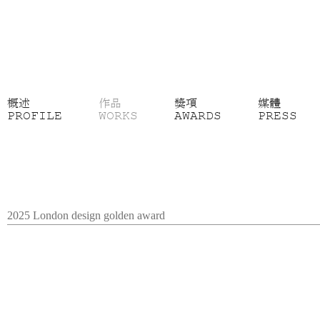
概述
作品
獎項
媒體
PROFILE
WORKS
AWARDS
PRESS
2025 London design golden award