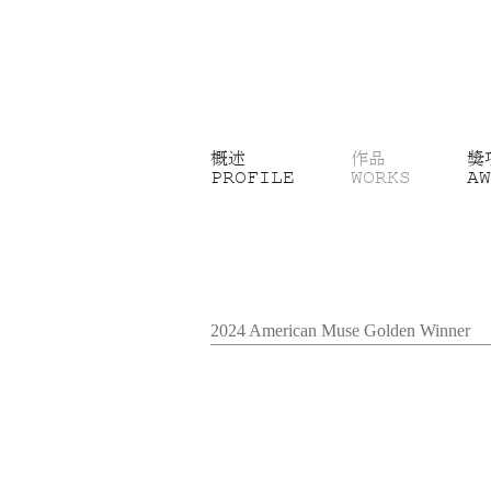
概述
作品
獎
PROFILE
WORKS
AW
2024 American Muse Golden Winner