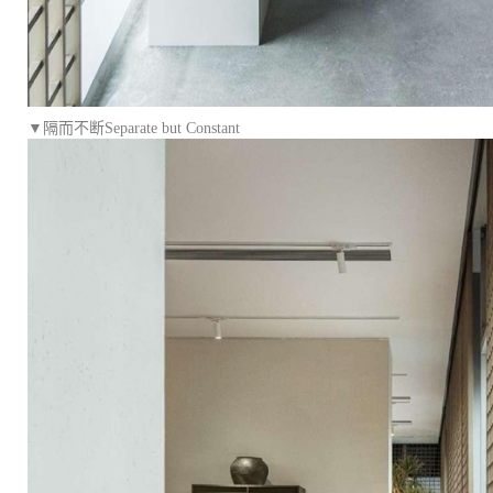
▼隔而不断Separate but Constant