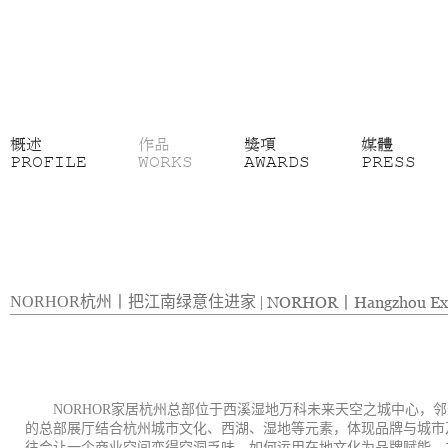
概述
作品
獎項
媒體
PROFILE
WORKS
AWARDS
PRESS
NORHOR杭州丨把江南绿意住进家
|
NORHOR丨Hangzhou Exhi
NORHOR家居杭州总部位于西溪湿地万科未来天空之城中心，
的总部展厅结合杭州城市文化、西湖、湿地等元素，体现品牌与城市
往会让一个商业空间变得空洞乏味，如何运用在地文化为品牌赋能，