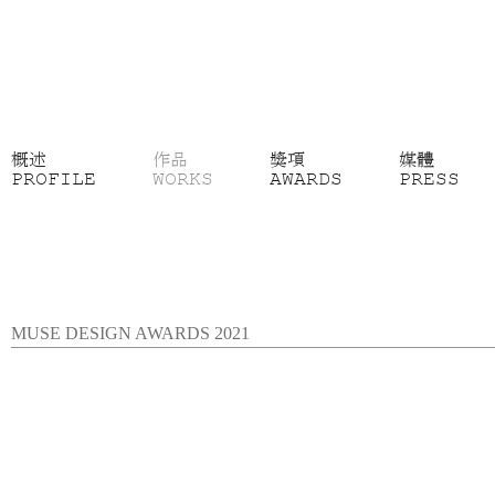
概述
作品
獎項
媒體
PROFILE
WORKS
AWARDS
PRESS
MUSE DESIGN AWARDS 2021