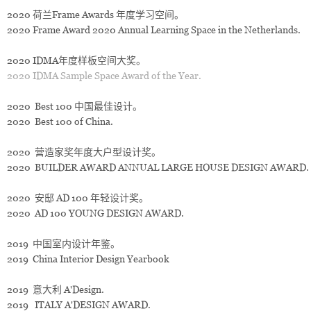
2020 荷兰Frame Awards 年度学习空间。
2020 Frame Award 2020 Annual Learning Space in the Netherlands.
2020 IDMA年度样板空间大奖。
2020 IDMA Sample Space Award of the Year.
2020 Best 100 中国最佳设计。
2020 Best 100 of China.
2020 营造家奖年度大户型设计奖。
2020 BUILDER AWARD ANNUAL LARGE HOUSE DESIGN AWARD.
2020 安邸 AD 100 年轻设计奖。
2020 AD 100 YOUNG DESIGN AWARD.
2019 中国室内设计年鉴。
2019 China Interior Design Yearbook
2019 意大利 A'Design.
2019 ITALY A'DESIGN AWARD.