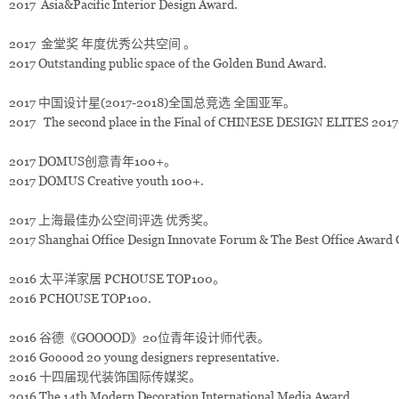
2017 Asia&Pacific Interior Design Award.
2017 金堂奖 年度优秀公共空间 。
2017 Outstanding public space of the Golden Bund Award.
2017 中国设计星(2017-2018)全国总竞选 全国亚军。
2017 The second place in the Final of CHINESE DESIGN ELITES 2017
2017 DOMUS创意青年100+。
2017 DOMUS Creative youth 100+.
2017 上海最佳办公空间评选 优秀奖。
2017 Shanghai Office Design Innovate Forum & The Best Office Awar
2016 太平洋家居 PCHOUSE TOP100。
2016 PCHOUSE TOP100.
2016 谷德《GOOOOD》20位青年设计师代表。
2016 Gooood 20 young designers representative.
2016 十四届现代装饰国际传媒奖。
2016 The 14th Modern Decoration International Media Award.