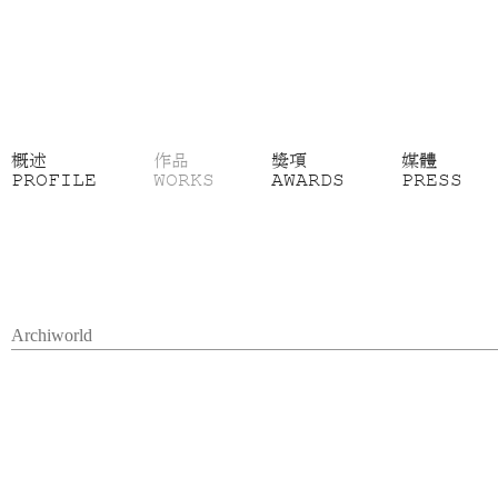
概述
作品
獎項
媒體
PROFILE
WORKS
AWARDS
PRESS
Archiworld