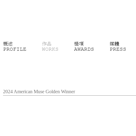
概述
作品
獎項
媒體
PROFILE
WORKS
AWARDS
PRESS
2024 American Muse Golden Winner