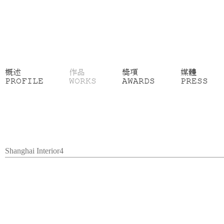
概述
作品
獎項
媒體
PROFILE
WORKS
AWARDS
PRESS
Shanghai Interior4