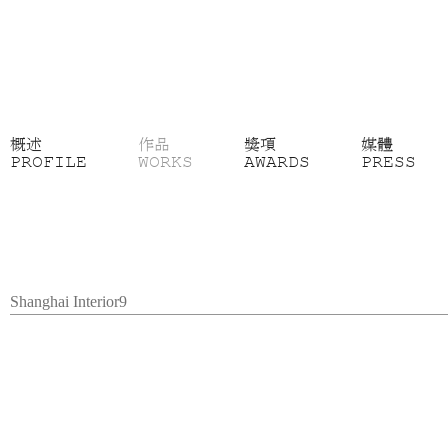
概述
作品
獎項
媒體
PROFILE
WORKS
AWARDS
PRESS
Shanghai Interior9